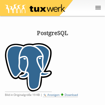
Direkt
Benutzerspezifische
Sektionen
zum
Werkzeuge
Inhalt
|
PostgreSQL
Direkt
zur
Navigation
Bild in Originalgröße
19 KB
|
Anzeigen
Download